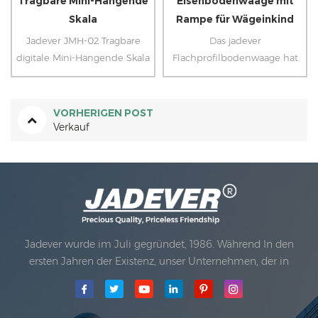
Tragbare Mini-Hängende
Eisenbodenwaage mit
Skala
Rampe für Wägeinkind
Jadever JMH-02 Tragbare
Das jadever
digitale Mini-Hängende Skala
Flachprofilbodenwaage hat
mit einem klaren
ein 2 " Deckhöhe, so dass es
Hintergrundbeleuchtung
leicht ist, Waren mit
LCD-Display ist sehr geeignet
Gabelstapler und
VORHERIGEN POST
für den Einsatz im Freien
Handkarren zu laden und zu
Verkauf
Weil es ist sehr mini zu
entladen.
tragen.
Jadever wurde im Juli gegründet, 1986. Während In den
ersten Jahren der Existenz, unser Unternehmen, der in
Technologieinnovation fortgeschritten ist, entwickelte sich
mit einem Geschäftsplan. 1998 erzielte unser Unternehmen
das Hauptqualitätsziel, wann Die erste unserer Produkte