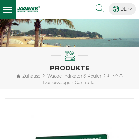
DE
PRODUKTE
JIF-24A
Zuhause
Waage-Indikator & Regler
Dosierwaagen-Controller