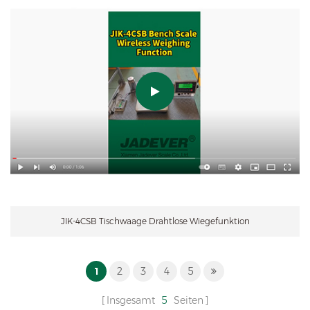
JIK-4CSB Tischwaage Drahtlose Wiegefunktion
1
2
3
4
5
Insgesamt
5
Seiten