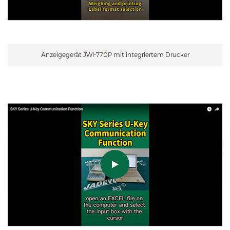
Anzeigegerät JWI-770P mit integriertem Drucker