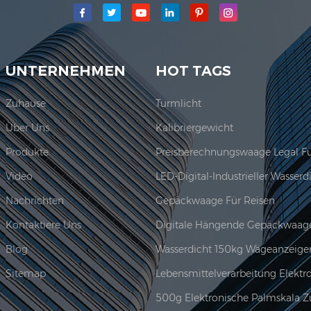
 Jadever Skala Co., Ltd.war etabliert; Der Hauptproduktionsberei
Jadever erwor...
UNTERNEHMEN
HOT TAGS
Zuhause
Turmlicht
Über Uns
Kalibriergewicht
Produkte
Video
Nachrichten
Gepäckwaage Für Reisen
Kontaktiere Uns
Digitale Hängende Gepäckwaag
Blog
Wasserdicht 150kg Wägeanzeige
Sitemap