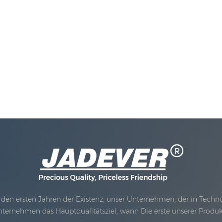
den ersten Jahren der Existenz, unser Unternehmen, der in Technolo
nternehmen das Hauptqualitätsziel, wann Die erste unserer Produ