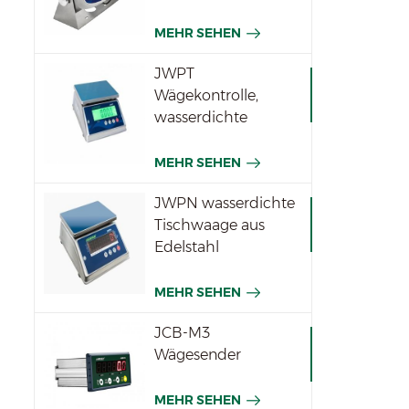
MEHR SEHEN
JWPT
Wägekontrolle,
wasserdichte
Waage für die
Industrie
MEHR SEHEN
JWPN wasserdichte
Tischwaage aus
Edelstahl
MEHR SEHEN
JCB-M3
Wägesender
MEHR SEHEN