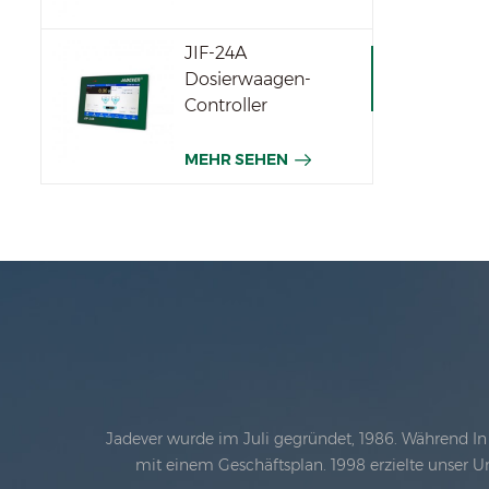
JIF-24A
Dosierwaagen-
Controller
MEHR SEHEN
Jadever wurde im Juli gegründet, 1986. Während In 
mit einem Geschäftsplan. 1998 erzielte unser U