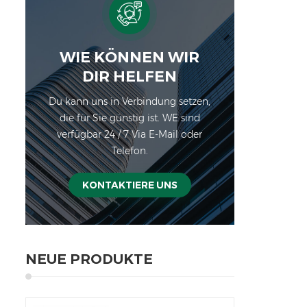
ent
an d
Sc
WIE KÖNNEN WIR
DIR HELFEN
Du kann uns in Verbindung setzen,
Lebe
die für Sie günstig ist. WE sind
usw.
verfügbar 24 / 7 Via E-Mail oder
Exte
Telefon.
o
kg
Bil
KONTAKTIERE UNS
L
E
Spa
NEUE PRODUKTE
Se
kan