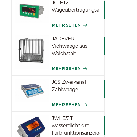
JCB-T2
Wägeübertragungsanzeige
Imp
MEHR SEHEN
A/D
A/D 
JADEVER
Ko
Viehwaage aus
Un
Weichstahl
Leis
11
MEHR SEHEN
Sä
A
JCS Zweikanal-
Zählwaage
MEHR SEHEN
JWI-531T
wasserdicht drei
Farbfunktionsanzeigen