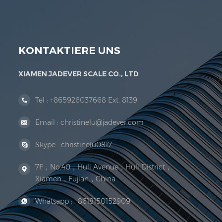
Organisation der Rechtsorganisation. 1999 Xiamen
KONTAKTIERE UNS
XIAMEN JADEVER SCALE CO., LTD
Tel :
+865926037668 Ext. 8139
Email :
christinelu@jadever.com
Skype :
christinelu0817
7F，No.40，Huli Avenue，Huli District，
Xiamen，Fujian，China
Whatsapp :
+8618150152909