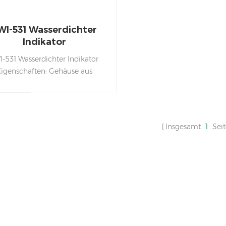
WI-531 Wasserdichter
Indikator
I-531 Wasserdichter Indikator
Eigenschaften: Gehäuse aus
Edelstahl 304 âVollständig
iegeltes Leiterplattendesign mit
wasserdichter,
feuchtigkeitsbeständige,
Insgesamt
1
Sei
bdichte Leistung â Funktionen
Vortarieren, Kontrollwägen,
umulation, Tierwiegen, Alarm
 niedrigem Batteriestand usw.
zel- und Mehrpunktkalibrierung
r Gewährleistung Genauigkeit
âFilterstufe und
egegeschwindigkeit können