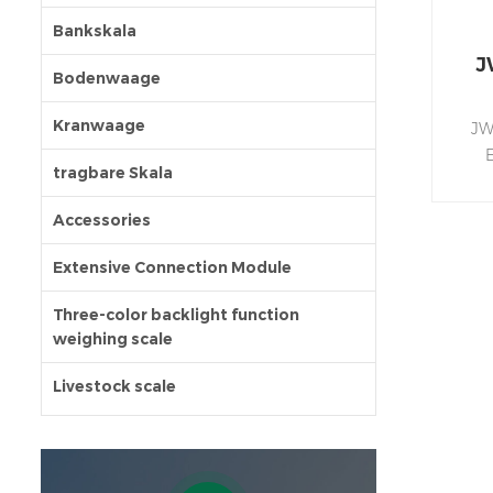
Bankskala
J
Bodenwaage
Kranwaage
JW
tragbare Skala
vers
Accessories
Extensive Connection Module
stau
Three-color backlight function
weighing scale
Akk
bei
Livestock scale
âEin
zu
Wi