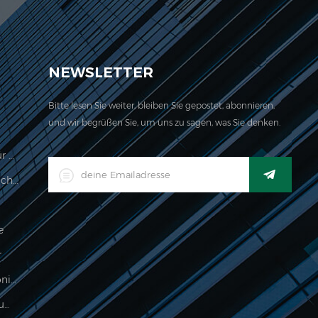
ch für unser Unternehmen befindet sich hier. 2006
NEWSLETTER
Bitte lesen Sie weiter, bleiben Sie gepostet, abonnieren,
und wir begrüßen Sie, um uns zu sagen, was Sie denken.
Preisberechnungswaage Legal Für Den Handel
LED-Digital-Industrieller Wasserdichter Waage-Indikator
e
r
Lebensmittelverarbeitung Elektronische Wägeanzeige
500g Elektronische Palmskala Zum Wiegen Von Schmuck