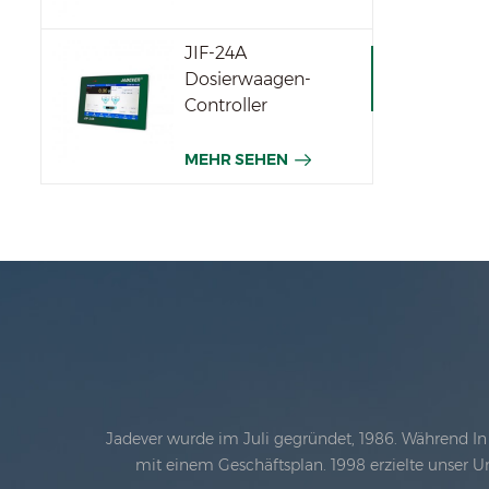
JIF-24A
Dosierwaagen-
Controller
MEHR SEHEN
Jadever wurde im Juli gegründet, 1986. Während In 
mit einem Geschäftsplan. 1998 erzielte unser U