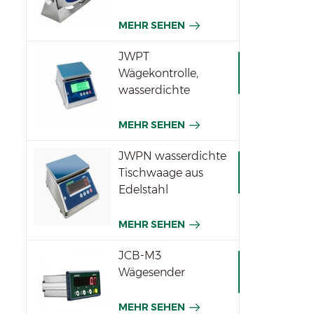
MEHR SEHEN
JWPT
Wägekontrolle,
wasserdichte
Waage für die
Industrie
MEHR SEHEN
JWPN wasserdichte
Tischwaage aus
Edelstahl
MEHR SEHEN
JCB-M3
Wägesender
MEHR SEHEN