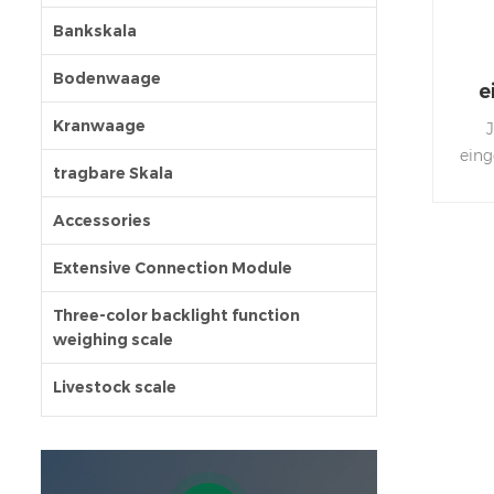
Bankskala
Bodenwaage
e
Kranwaage
eing
tragbare Skala
Es 
Accessories
Pl
Prob
Extensive Connection Module
oder
Unte
Three-color backlight function
weighing scale
Livestock scale