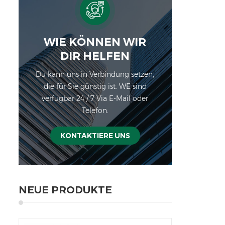
WIE KÖNNEN WIR
DIR HELFEN
Du kann uns in Verbindung setzen,
die für Sie günstig ist. WE sind
verfügbar 24 / 7 Via E-Mail oder
Telefon.
KONTAKTIERE UNS
NEUE PRODUKTE