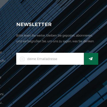
ch für unser Unternehmen befindet sich hier. 2006
NEWSLETTER
Bitte lesen Sie weiter, bleiben Sie gepostet, abonnieren,
und wir begrüßen Sie, um uns zu sagen, was Sie denken.
Preisberechnungswaage Legal Für Den Handel
LED-Digital-Industrieller Wasserdichter Waage-Indikator
e
r
Lebensmittelverarbeitung Elektronische Wägeanzeige
500g Elektronische Palmskala Zum Wiegen Von Schmuck