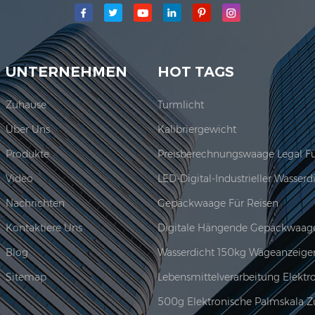
 Jadever Skala Co., Ltd.war etabliert; Der Hauptproduktionsberei
Jadever erwor...
UNTERNEHMEN
HOT TAGS
Zuhause
Turmlicht
Über Uns
Kalibriergewicht
Produkte
Video
Nachrichten
Gepäckwaage Für Reisen
Kontaktiere Uns
Digitale Hängende Gepäckwaag
Blog
Wasserdicht 150kg Wägeanzeige
Sitemap