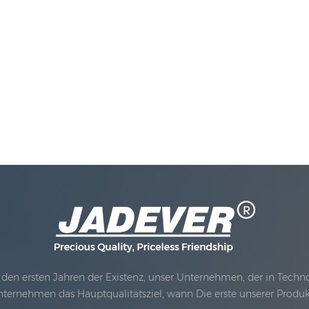
den ersten Jahren der Existenz, unser Unternehmen, der in Technolo
nternehmen das Hauptqualitätsziel, wann Die erste unserer Produ