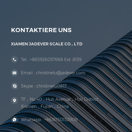
Organisation der Rechtsorganisation. 1999 Xiamen
KONTAKTIERE UNS
XIAMEN JADEVER SCALE CO., LTD
Tel :
+865926037668 Ext. 8139
Email :
christinelu@jadever.com
Skype :
christinelu0817
7F，No.40，Huli Avenue，Huli District，
Xiamen，Fujian，China
Whatsapp :
+8618150152909