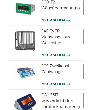
JCB-T2
Wägeübertragungsanzeige
MEHR SEHEN
JADEVER
Viehwaage aus
Weichstahl
MEHR SEHEN
JCS Zweikanal-
Zählwaage
MEHR SEHEN
JWI-531T
wasserdicht drei
Farbfunktionsanzeigen