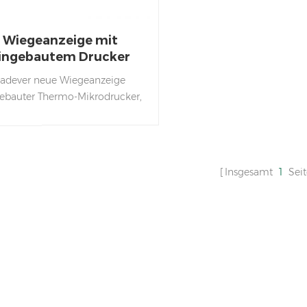
Wiegeanzeige mit
ingebautem Drucker
Jadever neue Wiegeanzeige
ebauter Thermo-Mikrodrucker,
bequem und einfach.
kann den Lademodus oder den
ug-in-Modus verwenden, um
leme mit instabiler Versorgung
Insgesamt
1
Sei
 Stromausfällen zu vermeiden.
rstützt 50 mm breite Etiketten
und Quittungen, effektiver
Druckbereich 48 mm.