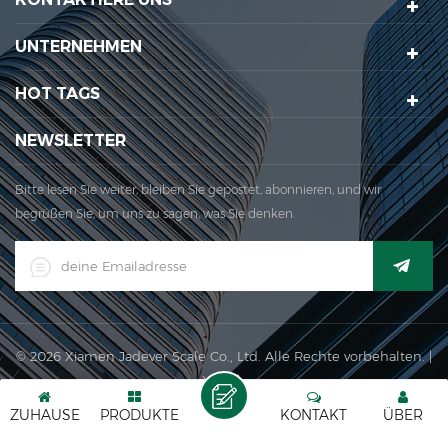
der Rechtsorganisation. 1999 Xiamen Jadever Skala Co.,
UNTERNEHMEN
Ltd.war etabliert; Der Hauptproduktionsbereich für unser
Unternehmen befindet sich hier. 2006 Jadever erwor...
HOT TAGS
NEWSLETTER
Bitte lesen Sie weiter, bleiben Sie gepostet, abonnieren, und wir
begrüßen Sie, um uns zu sagen, was Sie denken.
© 2026 Xiamen Jadever Scale Co., Ltd. Alle Rechte vorbehalten. |
XML
|
IPv6-Netzwerk unterstützt
ZUHAUSE
PRODUKTE
KONTAKT
ÜBER