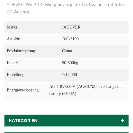
JADEVER JWI-3100 Wiegeanzeige für Tischwaage mit roter
LED-Anzeige
Marke:
JADEVER
Art.-Nr:
JWI-3100
Produktursprung:
China
Kapazität:
50-800kg
Einteilung:
1/15,000
AC 110V/220V (AC±10%) or rechargeable
Energieversorgung:
battery (6V/4A)
KATEGORIEN