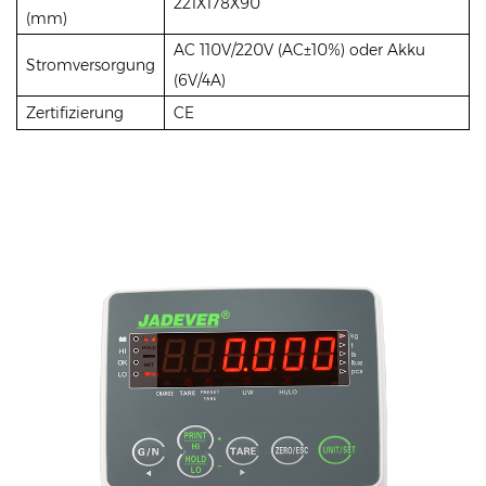
221X178X90
(mm)
AC 110V/220V (AC±10%) oder Akku
Stromversorgung
(6V/4A)
Zertifizierung
CE