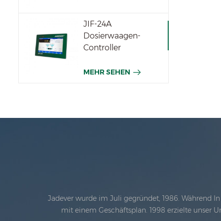
JIF-24A
Dosierwaagen-
Controller
MEHR SEHEN
Jadever wurde im Juli gegründet, 1986. Während In 
mit einem Geschäftsplan. 1998 erzielte unser U