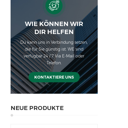
schn
elek
WIE KÖNNEN WIR
Unte
DIR HELFEN
Unt
Du kann uns in Verbindung setzen,
Anp
die für Sie günstig ist. WE sind
verfügbar 24 / 7 Via E-Mail oder
Kap
Telefon.
7
Bode
KONTAKTIERE UNS
Pa
NEUE PRODUKTE
Abte
18