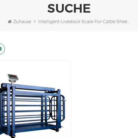
SUCHE
Zuhause
Intelligent-Livestock-Scale-For-Cattle-Sheep-Goats-Or-Pigs