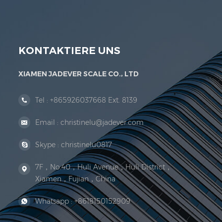
Organisation der Rechtsorganisation. 1999 Xiamen
KONTAKTIERE UNS
XIAMEN JADEVER SCALE CO., LTD
Tel :
+865926037668 Ext. 8139
Email :
christinelu@jadever.com
Skype :
christinelu0817
7F，No.40，Huli Avenue，Huli District，
Xiamen，Fujian，China
Whatsapp :
+8618150152909