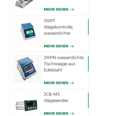
MEHR SEHEN
JWPT
Wägekontrolle,
wasserdichte
Waage für die
Industrie
MEHR SEHEN
JWPN wasserdichte
Tischwaage aus
Edelstahl
MEHR SEHEN
JCB-M3
Wägesender
MEHR SEHEN