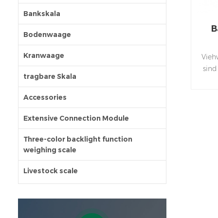
Bankskala
B
Bodenwaage
Kranwaage
Vieh
sind
tragbare Skala
wi
Accessories
k
abw
Extensive Connection Module
durc
Sie
Three-color backlight function
weighing scale
P
kön
Livestock scale
un
M
Ti
D