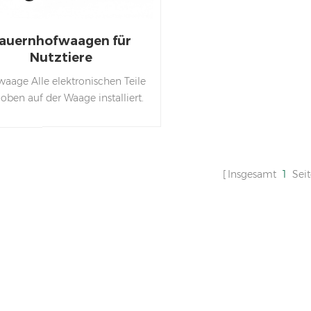
auernhofwaagen für
Nutztiere
waage Alle elektronischen Teile
 oben auf der Waage installiert.
Gebogene Steuerung für
rtschaftliche Haltbarkeit. Sie
önnten die Waage jeden Tag
aschen. Alle Kabel verlaufen
Insgesamt
1
Sei
h das Innere der Waage. Wenn
 die Waage zum Wiegen Ihres
ferdes verwenden möchten,
nen wir auch die Breite, Länge
d Höhe des Zauns anpassen.
erkmale: 1. Leistungsstarke
erwiegefunktion 2. Design des
urchgangswaagenkörpers ,