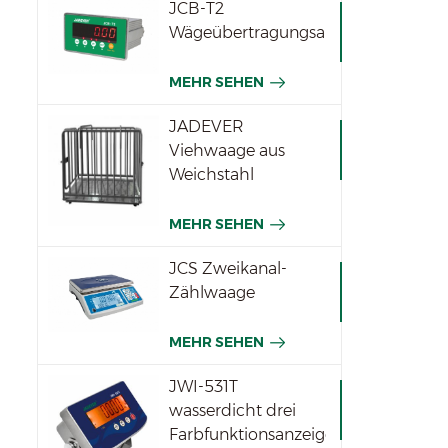
JCB-T2
Wägeübertragungsanzeige
MEHR SEHEN
JADEVER
Viehwaage aus
Weichstahl
MEHR SEHEN
JCS Zweikanal-
Zählwaage
MEHR SEHEN
JWI-531T
wasserdicht drei
Farbfunktionsanzeigen