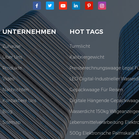
 Jadever Skala Co., Ltd.war etabliert; Der Hauptproduktionsberei
Jadever erwor...
UNTERNEHMEN
HOT TAGS
Zuhause
Turmlicht
Über Uns
Kalibriergewicht
Produkte
Video
Nachrichten
Gepäckwaage Für Reisen
Kontaktiere Uns
Digitale Hängende Gepäckwaag
Blog
Wasserdicht 150kg Wägeanzeige
Sitemap