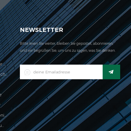
ch für unser Unternehmen befindet sich hier. 2006
NEWSLETTER
Bitte lesen Sie weiter, bleiben Sie gepostet, abonnieren,
und wir begrüßen Sie, um uns zu sagen, was Sie denken.
Preisberechnungswaage Legal Für Den Handel
LED-Digital-Industrieller Wasserdichter Waage-Indikator
e
r
Lebensmittelverarbeitung Elektronische Wägeanzeige
500g Elektronische Palmskala Zum Wiegen Von Schmuck