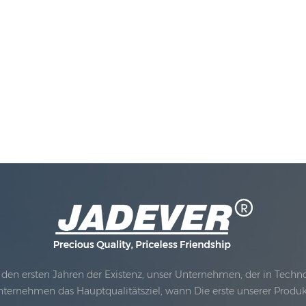
den ersten Jahren der Existenz, unser Unternehmen, der in Technolo
nternehmen das Hauptqualitätsziel, wann Die erste unserer Produ