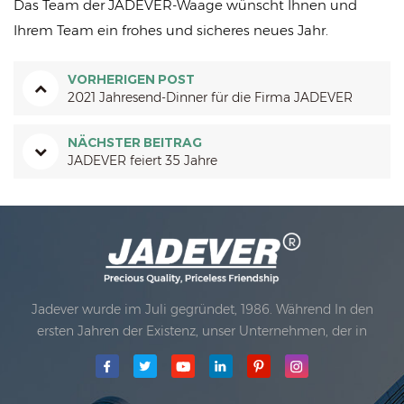
Das Team der JADEVER-Waage wünscht Ihnen und
Ihrem Team ein frohes und sicheres neues Jahr.
VORHERIGEN POST
2021 Jahresend-Dinner für die Firma JADEVER
NÄCHSTER BEITRAG
JADEVER feiert 35 Jahre
Jadever wurde im Juli gegründet, 1986. Während In den
ersten Jahren der Existenz, unser Unternehmen, der in
Technologieinnovation fortgeschritten ist, entwickelte sich
mit einem Geschäftsplan. 1998 erzielte unser Unternehmen
das Hauptqualitätsziel, wann Die erste unserer Produkte