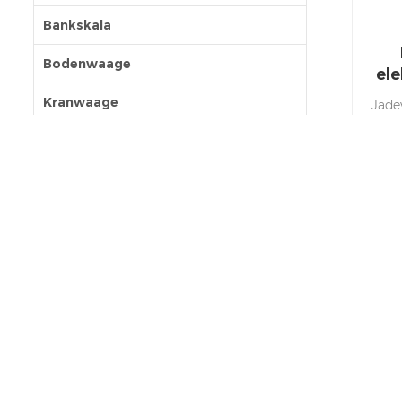
Bankskala
Bodenwaage
el
Kranwaage
Jade
da
tragbare Skala
Mit
Accessories
Gewi
schn
Extensive Connection Module
Three-color backlight function
weighing scale
Livestock scale