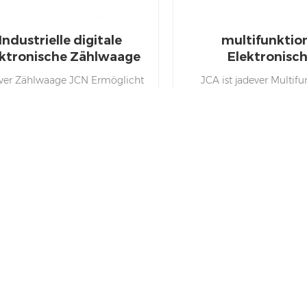
Industrielle digitale
multifunktio
ektronische Zählwaage
Elektronisc
Gewichtszählerm
ver Zählwaage JCN Ermöglicht
JCA ist jadever Multifu
s genaue Stückergebnis mit
Waage zählen, das acai
einfacher Bedienung.
kann eine genauere Stü
 Turmlicht kann es helfen, den
sicherstellen. RESUCE
chtsbereich zu überprüfen und
Robuste Konstruktion ka
ell die Produkte zu verpacken,
60kg Gewicht.
die Sie verkaufen.