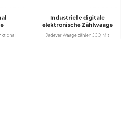
nal
Industrielle digitale
he
elektronische Zählwaage
aschine
nktional
Jadever Waage zählen JCQ Mit
 Funktion
unserem Upgrade Weihing
ckzählung
Software kann ein genaues
.SPACIAL
Stückergebnis mit einfacher
nn bis zu
Bedienung bieten.
Es ist Auch unser kleiner Verion Der
Waage kann leicht zu tragen, wenn
das Gewicht sehr ist.