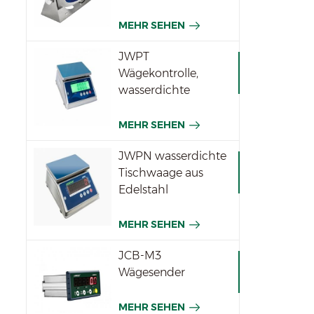
MEHR SEHEN
JWPT
Wägekontrolle,
wasserdichte
Waage für die
Industrie
MEHR SEHEN
JWPN wasserdichte
Tischwaage aus
Edelstahl
MEHR SEHEN
JCB-M3
Wägesender
MEHR SEHEN