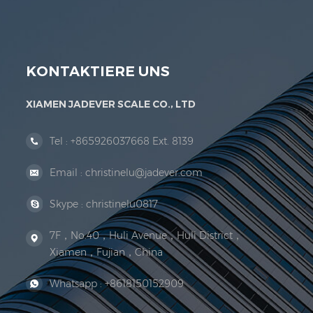
Organisation der Rechtsorganisation. 1999 Xiamen
KONTAKTIERE UNS
XIAMEN JADEVER SCALE CO., LTD
Tel :
+865926037668 Ext. 8139
Email :
christinelu@jadever.com
Skype :
christinelu0817
7F，No.40，Huli Avenue，Huli District，
Xiamen，Fujian，China
Whatsapp :
+8618150152909