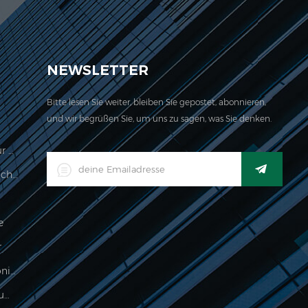
ch für unser Unternehmen befindet sich hier. 2006
NEWSLETTER
Bitte lesen Sie weiter, bleiben Sie gepostet, abonnieren,
und wir begrüßen Sie, um uns zu sagen, was Sie denken.
Preisberechnungswaage Legal Für Den Handel
LED-Digital-Industrieller Wasserdichter Waage-Indikator
e
r
Lebensmittelverarbeitung Elektronische Wägeanzeige
500g Elektronische Palmskala Zum Wiegen Von Schmuck