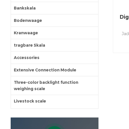
Bankskala
Dig
Bodenwaage
Kranwaage
Jad
tragbare Skala
Wieg
kg
Accessories
i
Extensive Connection Module
Three-color backlight function
weighing scale
Livestock scale