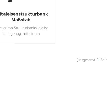
italeisenstrukturbank-
Maßstab
everiron Strukturbankskala ist
stark genug, mit einem
ekennzeichen kann bis zu 800
 bis zu 800 kg wiegen, der in
ndustrieller Fabriken häufig
verwendet wird.
Insgesamt
1
Sei