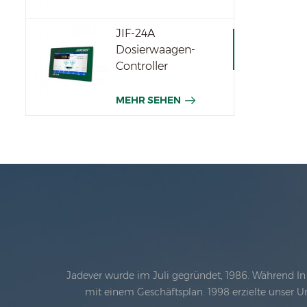
JIF-24A
Dosierwaagen-
Controller
MEHR SEHEN
Jadever wurde im Juli gegründet, 1986. Während In 
mit einem Geschäftsplan. 1998 erzielte unser U