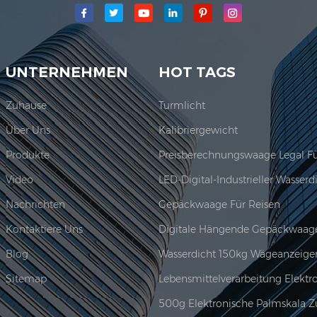
 Jadever Skala Co., Ltd.war etabliert; Der Hauptproduktionsberei
Jadever erwor...
UNTERNEHMEN
HOT TAGS
Zuhause
Turmlicht
Über Uns
Kalibriergewicht
Produkte
Video
Nachrichten
Gepäckwaage Für Reisen
Kontaktiere Uns
Digitale Hängende Gepäckwaag
Blog
Wasserdicht 150kg Wägeanzeige
Sitemap