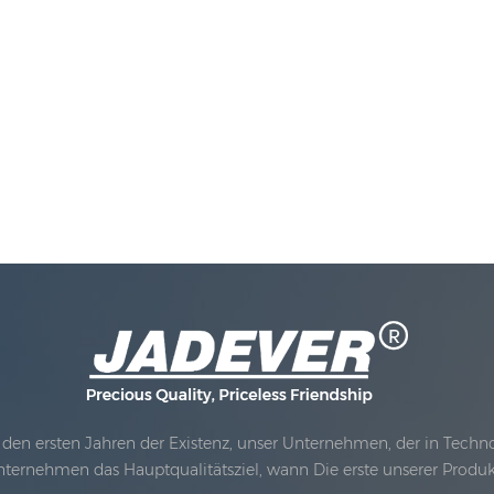
den ersten Jahren der Existenz, unser Unternehmen, der in Technolo
nternehmen das Hauptqualitätsziel, wann Die erste unserer Produ