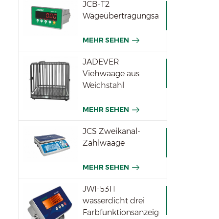
JCB-T2
Wägeübertragungsanzeige
MEHR SEHEN
JADEVER
Viehwaage aus
Weichstahl
MEHR SEHEN
JCS Zweikanal-
Zählwaage
MEHR SEHEN
JWI-531T
wasserdicht drei
Farbfunktionsanzeigen