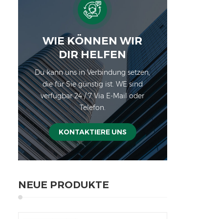
WIE KÖNNEN WIR
DIR HELFEN
Du kann uns in Verbindung setzen,
die für Sie günstig ist. WE sind
verfügbar 24 / 7 Via E-Mail oder
Telefon.
KONTAKTIERE UNS
NEUE PRODUKTE