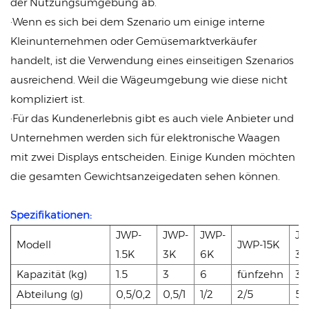
der Nutzungsumgebung ab.
·Wenn es sich bei dem Szenario um einige interne
Kleinunternehmen oder Gemüsemarktverkäufer
handelt, ist die Verwendung eines einseitigen Szenarios
ausreichend. Weil die Wägeumgebung wie diese nicht
kompliziert ist.
·Für das Kundenerlebnis gibt es auch viele Anbieter und
Unternehmen werden sich für elektronische Waagen
mit zwei Displays entscheiden. Einige Kunden möchten
die gesamten Gewichtsanzeigedaten sehen können.
Spezifikationen:
JWP-
JWP-
JWP-
JW
Modell
JWP-15K
1.5K
3K
6K
30
Kapazität (kg)
1.5
3
6
fünfzehn
30
Abteilung (g)
0,5/0,2
0,5/1
1/2
2/5
5/