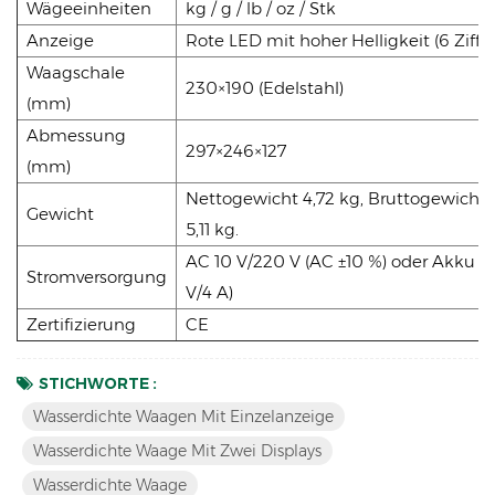
Wägeeinheiten
kg / g / lb / oz / Stk
Anzeige
Rote LED mit hoher Helligkeit (6 Ziffe
Waagschale
230×190 (Edelstahl)
(mm)
Abmessung
297×246×127
(mm)
Nettogewicht 4,72 kg, Bruttogewicht
Gewicht
5,11 kg.
AC 10 V/220 V (AC ±10 %) oder Akku (6
Stromversorgung
V/4 A)
Zertifizierung
CE
STICHWORTE :
Wasserdichte Waagen Mit Einzelanzeige
Wasserdichte Waage Mit Zwei Displays
Wasserdichte Waage