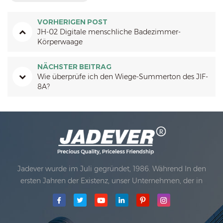
VORHERIGEN POST
JH-02 Digitale menschliche Badezimmer-
Körperwaage
NÄCHSTER BEITRAG
Wie überprüfe ich den Wiege-Summerton des JIF-
8A?
Jadever wurde im Juli gegründet, 1986. Während In den
ersten Jahren der Existenz, unser Unternehmen, der in
Technologieinnovation fortgeschritten ist, entwickelte sich
mit einem Geschäftsplan. 1998 erzielte unser Unternehmen
das Hauptqualitätsziel, wann Die erste unserer Produkte