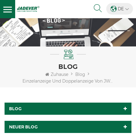
DE
BLOG
Zuhause
Blog
Einzelanzeige Und Doppelanzeige Von JWP Wasserdichten Waagen
BLOG
NEUER BLOG